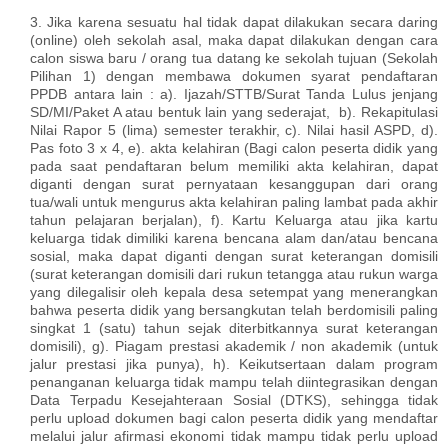
3. Jika karena sesuatu hal tidak dapat dilakukan secara daring
(online) oleh sekolah asal, maka dapat dilakukan dengan cara
calon siswa baru / orang tua datang ke sekolah tujuan (Sekolah
Pilihan 1) dengan membawa dokumen syarat pendaftaran
PPDB antara lain : a). Ijazah/STTB/Surat Tanda Lulus jenjang
SD/MI/Paket A atau bentuk lain yang sederajat, b). Rekapitulasi
Nilai Rapor 5 (lima) semester terakhir, c). Nilai hasil ASPD, d).
Pas foto 3 x 4, e). akta kelahiran (Bagi calon peserta didik yang
pada saat pendaftaran belum memiliki akta kelahiran, dapat
diganti dengan surat pernyataan kesanggupan dari orang
tua/wali untuk mengurus akta kelahiran paling lambat pada akhir
tahun pelajaran berjalan), f). Kartu Keluarga atau jika kartu
keluarga tidak dimiliki karena bencana alam dan/atau bencana
sosial, maka dapat diganti dengan surat keterangan domisili
(surat keterangan domisili dari rukun tetangga atau rukun warga
yang dilegalisir oleh kepala desa setempat yang menerangkan
bahwa peserta didik yang bersangkutan telah berdomisili paling
singkat 1 (satu) tahun sejak diterbitkannya surat keterangan
domisili), g). Piagam prestasi akademik / non akademik (untuk
jalur prestasi jika punya), h). Keikutsertaan dalam program
penanganan keluarga tidak mampu telah diintegrasikan dengan
Data Terpadu Kesejahteraan Sosial (DTKS), sehingga tidak
perlu upload dokumen bagi calon peserta didik yang mendaftar
melalui jalur afirmasi ekonomi tidak mampu tidak perlu upload