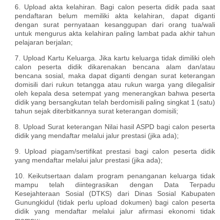
6. Upload akta kelahiran. Bagi calon peserta didik pada saat
pendaftaran belum memiliki akta kelahiran, dapat diganti
dengan surat pernyataan kesanggupan dari orang tua/wali
untuk mengurus akta kelahiran paling lambat pada akhir tahun
pelajaran berjalan;
7. Upload Kartu Keluarga. Jika kartu keluarga tidak dimiliki oleh
calon peserta didik dikarenakan bencana alam dan/atau
bencana sosial, maka dapat diganti dengan surat keterangan
domisili dari rukun tetangga atau rukun warga yang dilegalisir
oleh kepala desa setempat yang menerangkan bahwa peserta
didik yang bersangkutan telah berdomisili paling singkat 1 (satu)
tahun sejak diterbitkannya surat keterangan domisili;
8. Upload Surat keterangan Nilai hasil ASPD bagi calon peserta
didik yang mendaftar melalui jalur prestasi (jika ada);
9. Upload piagam/sertifikat prestasi bagi calon peserta didik
yang mendaftar melalui jalur prestasi (jika ada);
10. Keikutsertaan dalam program penanganan keluarga tidak
mampu telah diintegrasikan dengan Data Terpadu
Kesejahteraan Sosial (DTKS) dari Dinas Sosial Kabupaten
Gunungkidul (tidak perlu upload dokumen) bagi calon peserta
didik yang mendaftar melalui jalur afirmasi ekonomi tidak
mampu;