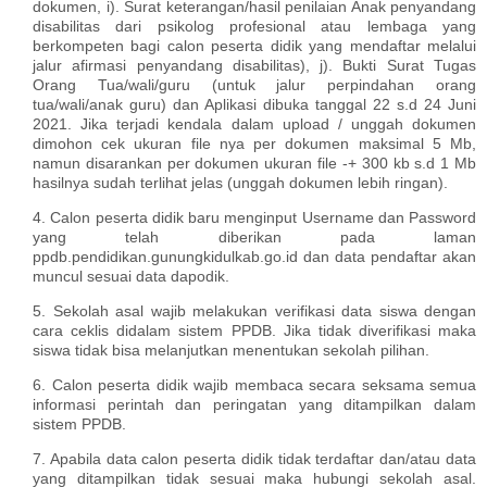
dokumen, i). Surat keterangan/hasil penilaian Anak penyandang
disabilitas dari psikolog profesional atau lembaga yang
berkompeten bagi calon peserta didik yang mendaftar melalui
jalur afirmasi penyandang disabilitas), j). Bukti Surat Tugas
Orang Tua/wali/guru (untuk jalur perpindahan orang
tua/wali/anak guru) dan Aplikasi dibuka tanggal 22 s.d 24 Juni
2021. Jika terjadi kendala dalam upload / unggah dokumen
dimohon cek ukuran file nya per dokumen maksimal 5 Mb,
namun disarankan per dokumen ukuran file -+ 300 kb s.d 1 Mb
hasilnya sudah terlihat jelas (unggah dokumen lebih ringan).
4. Calon peserta didik baru menginput Username dan Password
yang telah diberikan pada laman
ppdb.pendidikan.gunungkidulkab.go.id dan data pendaftar akan
muncul sesuai data dapodik.
5. Sekolah asal wajib melakukan verifikasi data siswa dengan
cara ceklis didalam sistem PPDB. Jika tidak diverifikasi maka
siswa tidak bisa melanjutkan menentukan sekolah pilihan.
6. Calon peserta didik wajib membaca secara seksama semua
informasi perintah dan peringatan yang ditampilkan dalam
sistem PPDB.
7. Apabila data calon peserta didik tidak terdaftar dan/atau data
yang ditampilkan tidak sesuai maka hubungi sekolah asal.