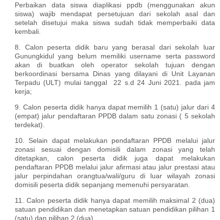
Perbaikan data siswa diaplikasi ppdb (menggunakan akun
siswa) wajib mendapat persetujuan dari sekolah asal dan
setelah disetujui maka siswa sudah tidak memperbaiki data
kembali.
8. Calon peserta didik baru yang berasal dari sekolah luar
Gunungkidul yang belum memiliki username serta password
akan di buatkan oleh operator sekolah tujuan dengan
berkoordinasi bersama Dinas yang dilayani di Unit Layanan
Terpadu (ULT) mulai tanggal 22 s.d 24 Juni 2021. pada jam
kerja;
9. Calon peserta didik hanya dapat memilih 1 (satu) jalur dari 4
(empat) jalur pendaftaran PPDB dalam satu zonasi ( 5 sekolah
terdekat).
10. Selain dapat melakukan pendaftaran PPDB melalui jalur
zonasi sesuai dengan domisili dalam zonasi yang telah
ditetapkan, calon peserta didik juga dapat melakukan
pendaftaran PPDB melalui jalur afirmasi atau jalur prestasi atau
jalur perpindahan orangtua/wali/guru di luar wilayah zonasi
domisili peserta didik sepanjang memenuhi persyaratan.
11. Calon peserta didik hanya dapat memilih maksimal 2 (dua)
satuan pendidikan dan menetapkan satuan pendidikan pilihan 1
(satu) dan pilihan 2 (dua).