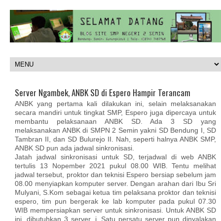
Server Ngambek, ANBK SD di Espero Hampir Terancam
ANBK yang pertama kali dilakukan ini, selain melaksanakan
secara mandiri untuk tingkat SMP, Espero juga dipercaya untuk
membantu pelaksanaan ANBK SD. Ada 3 SD yang
melaksanakan ANBK di SMPN 2 Semin yakni SD Bendung I, SD
Tambran II, dan SD Bulurejo II. Nah, seperti halnya ANBK SMP,
ANBK SD pun ada jadwal sinkronisasi.
Jatah jadwal sinkronisasi untuk SD, terjadwal di web ANBK
tertulis 13 Nopember 2021 pukul 08.00 WIB. Tentu melihat
jadwal tersebut, proktor dan teknisi Espero bersiap sebelum jam
08.00 menyiapkan komputer server. Dengan arahan dari Ibu Sri
Mulyani, S.Kom sebagai ketua tim pelaksana proktor dan teknisi
espero, tim pun bergerak ke lab komputer pada pukul 07.30
WIB mempersiapkan server untuk sinkronisasi. Untuk ANBK SD
ini, dibutuhkan 3 server. i. Satu persatu server pun dinyalakan