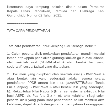
Ketentuan daya tampung sekolah diatur dalam Peraturan
Kepala Dinas Pendidikan, Pemuda dan Olahraga Kab.
Gunungkidul Nomor 02 Tahun 2021.
================
TATA CARA PENDAFTARAN
================
Tata cara pendaftaran PPDB Jenjang SMP sebagai berikut:
1. Calon peserta didik melakukan pendaftaran mandiri melalui
laman http://ppdb.pendidikan.gunungkidulkab.go.id atau dibantu
oleh sekolah asal (SD/MI/Paket A atau bentuk lain yang
sederajat) sesuai jadwal yang ditetapkan.
2. Dokumen yang di-upload oleh sekolah asal (SD/MI/Paket A
atau bentuk lain yang sederajat) adalah semua syarat
pendaftaran PPDB antara lain : a). Ijazah/STTB/Surat Tanda
Lulus jenjang SD/MI/Paket A atau bentuk lain yang sederajat,
b). Rekapitulasi Nilai Rapor 5 (lima) semester terakhir, c). Nilai
hasil ASPD, d). Pas foto 3 x 4, e). akta kelahiran (Bagi calon
peserta didik yang pada saat pendaftaran belum memiliki akta
kelahiran, dapat diganti dengan surat pernyataan kesanggupan