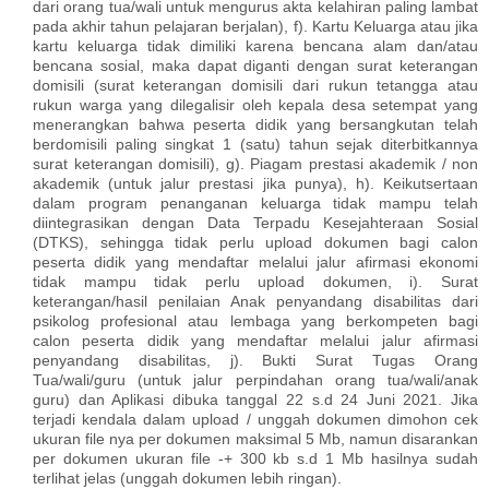
dari orang tua/wali untuk mengurus akta kelahiran paling lambat
pada akhir tahun pelajaran berjalan), f). Kartu Keluarga atau jika
kartu keluarga tidak dimiliki karena bencana alam dan/atau
bencana sosial, maka dapat diganti dengan surat keterangan
domisili (surat keterangan domisili dari rukun tetangga atau
rukun warga yang dilegalisir oleh kepala desa setempat yang
menerangkan bahwa peserta didik yang bersangkutan telah
berdomisili paling singkat 1 (satu) tahun sejak diterbitkannya
surat keterangan domisili), g). Piagam prestasi akademik / non
akademik (untuk jalur prestasi jika punya), h). Keikutsertaan
dalam program penanganan keluarga tidak mampu telah
diintegrasikan dengan Data Terpadu Kesejahteraan Sosial
(DTKS), sehingga tidak perlu upload dokumen bagi calon
peserta didik yang mendaftar melalui jalur afirmasi ekonomi
tidak mampu tidak perlu upload dokumen, i). Surat
keterangan/hasil penilaian Anak penyandang disabilitas dari
psikolog profesional atau lembaga yang berkompeten bagi
calon peserta didik yang mendaftar melalui jalur afirmasi
penyandang disabilitas, j). Bukti Surat Tugas Orang
Tua/wali/guru (untuk jalur perpindahan orang tua/wali/anak
guru) dan Aplikasi dibuka tanggal 22 s.d 24 Juni 2021. Jika
terjadi kendala dalam upload / unggah dokumen dimohon cek
ukuran file nya per dokumen maksimal 5 Mb, namun disarankan
per dokumen ukuran file -+ 300 kb s.d 1 Mb hasilnya sudah
terlihat jelas (unggah dokumen lebih ringan).