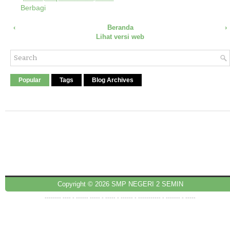
Berbagi
‹
Beranda
›
Lihat versi web
Popular
Tags
Blog Archives
Copyright ©
2026
SMP NEGERI 2 SEMIN
--------
----
- ------
-----
-
-----
-
------
- -------
----
-
-------
-
-----