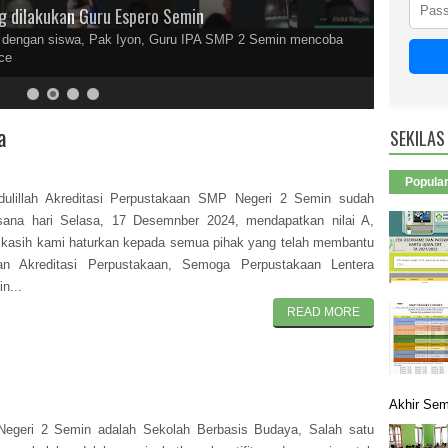
g dilakukan Guru Espero Semin
a dengan siswa, Pak Iyon, Guru IPA SMP 2 Semin mencoba
ce
a
SEKILAS
Popula
dulillah Akreditasi Perpustakaan SMP Negeri 2 Semin sudah
ksana hari Selasa, 17 Desemnber 2024, mendapatkan nilai A,
 kasih kami haturkan kepada semua pihak yang telah membantu
tan Akreditasi Perpustakaan, Semoga Perpustakaan Lentera
n...
READ MORE
Akhir Sem
egeri 2 Semin adalah Sekolah Berbasis Budaya, Salah satu