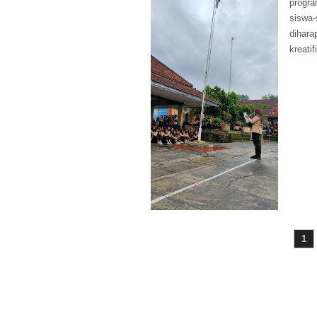
progr
siswa-
dihar
kreatif
1