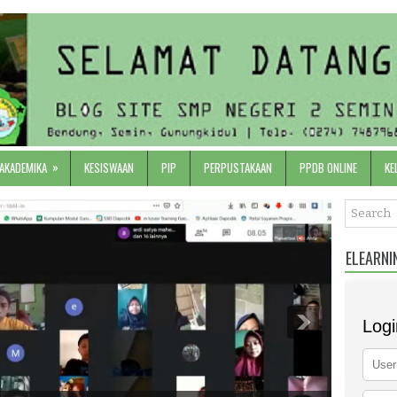
»
 AKADEMIKA
KESISWAAN
PIP
PERPUSTAKAAN
PPDB ONLINE
KE
ELEARNI
Logi