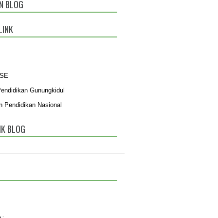
N BLOG
LINK
BSE
Pendidikan Gunungkidul
n Pendidikan Nasional
IK BLOG