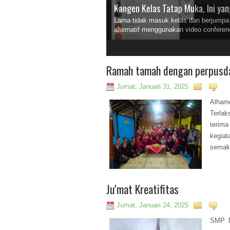
Kangen Kelas Tatap Muka, Ini yan
Lama tidak masuk kelas dan berjump
alternatif menggunakan video conferen
2
3
4
Ramah tamah dengan perpusd
Jumat, Januari 31, 2025
Alham
Terla
terima
kegia
semaki
Ju'mat Kreatifitas
Jumat, Januari 24, 2025
SMP N