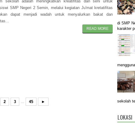
am sekolah adalah meningkatkan kreatifitas dan seni untuk
siswi SMP Negeri 2 Semin, melalui kegiatan Ju'mat kretatifitas
apkan dapat menjadi wadah untuk menyalurkan bakat dan
itas...
di SMP N
karakter p
READ MORE
menggunak
sekolah t
2
3
...
45
►
LOKASI