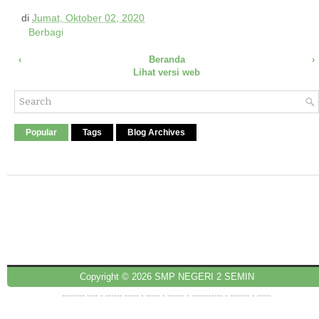
di
Jumat, Oktober 02, 2020
Berbagi
‹
Beranda
›
Lihat versi web
Popular
Tags
Blog Archives
Copyright ©
2026
SMP NEGERI 2 SEMIN
--------
----
- ------
-----
-
-----
-
------
- -------
----
-
-------
-
-----