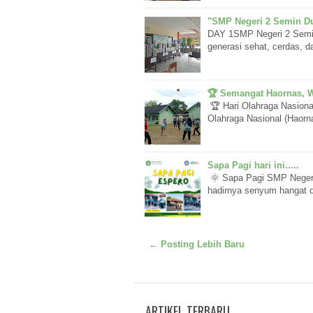
"SMP Negeri 2 Semin Du
DAY 1SMP Negeri 2 Semi
generasi sehat, cerdas, d
🏆 Semangat Haornas, W
🏆 Hari Olahraga Nasiona
Olahraga Nasional (Haor
Sapa Pagi hari ini.....
🌞 Sapa Pagi SMP Negeri 
hadirnya senyum hangat 
← Posting Lebih Baru
ARTIKEL TERBARU