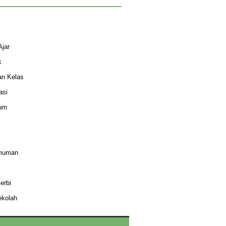
Ajar
k
an Kelas
asi
lum
muman
erbi
ekolah