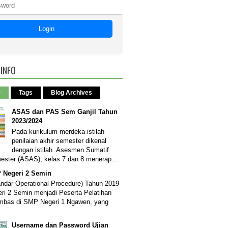
Login
 INFO
r
Tags
Blog Archives
ASAS dan PAS Sem Ganjil Tahun
2023/2024
Pada kurikulum merdeka istilah
penilaian akhir semester dikenal
dengan istilah Asesmen Sumatif
ester (ASAS), kelas 7 dan 8 menerap...
Negeri 2 Semin
dar Operational Procedure) Tahun 2019
i 2 Semin menjadi Peserta Pelatihan
mbas di SMP Negeri 1 Ngawen, yang
Username dan Password Ujian