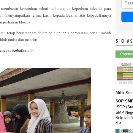
 membantu kebutuhan sehari-hari maupun keperluan sekolah para
in menyampaikan terima kasih kepada Baznas atas kepeduliannya
 perhatian khusus.
tu tetap bersemangat dalam belajar, terus berprestasi, serta tumbuh
hlak mulia dan mandiri.
SEKILAS
enebar Kebaikan.
✨
Popula
Akhir Sem
SOP SMP 
SOP (Stan
SMP Neger
Sekolah I
dile...