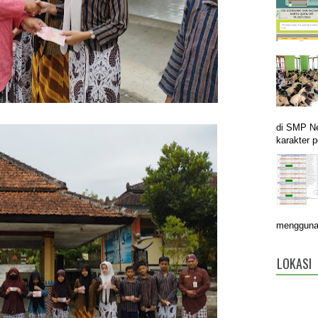
di SMP N
karakter p
menggunak
LOKASI