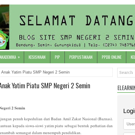
»
 AKADEMIKA
KESISWAAN
PIP
PERPUSTAKAAN
PPDB ONLINE
KE
 Anak Yatim Piatu SMP Negeri 2 Semin
Anak Yatim Piatu SMP Negeri 2 Semin
ELEARNI
Negeri 2 Semin
Logi
ungan penuh kepedulian dari Badan Amil Zakat Nasional (Baznas).
antuan kepada siswa-siswi yatim piatu sebagai bentuk perhatian dan
menambah semangat dalam menempuh pendidikan.