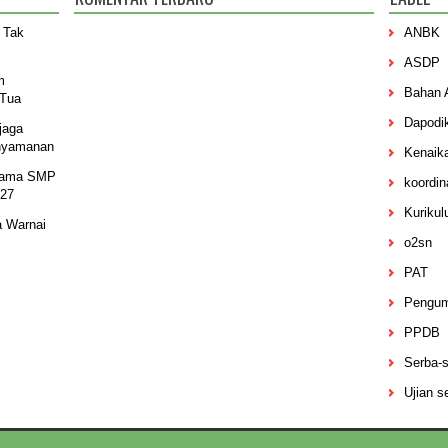
 Tak
ANBK
ASDP
m
Bahan 
 Tua
Dapodi
jaga
nyamanan
Kenaik
sama SMP
koordin
027
Kuriku
a Warnai
o2sn
PAT
Pengu
PPDB
Serba-s
Ujian s