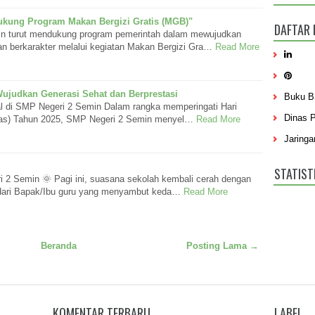
kung Program Makan Bergizi Gratis (MGB)"
DAFTAR 
n turut mendukung program pemerintah dalam mewujudkan
an berkarakter melalui kegiatan Makan Bergizi Gra…
Read More
ujudkan Generasi Sehat dan Berprestasi
Buku 
l di SMP Negeri 2 Semin Dalam rangka memperingati Hari
Dinas 
nas) Tahun 2025, SMP Negeri 2 Semin menyel…
Read More
Jaringa
STATIST
2 Semin 🌞 Pagi ini, suasana sekolah kembali cerah dengan
dari Bapak/Ibu guru yang menyambut keda…
Read More
Beranda
Posting Lama →
KOMENTAR TERBARU
LABEL