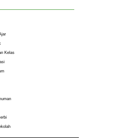
Ajar
k
an Kelas
asi
lum
muman
erbi
ekolah