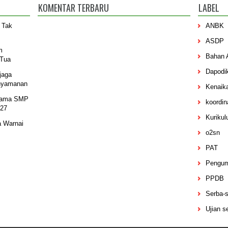
KOMENTAR TERBARU
LABEL
 Tak
ANBK
ASDP
m
Bahan 
 Tua
Dapodi
jaga
nyamanan
Kenaik
sama SMP
koordin
027
Kuriku
a Warnai
o2sn
PAT
Pengu
PPDB
Serba-s
Ujian s