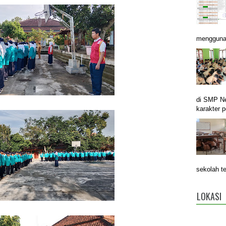
menggunak
di SMP N
karakter p
sekolah t
LOKASI