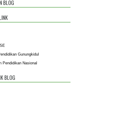
N BLOG
LINK
BSE
Pendidikan Gunungkidul
n Pendidikan Nasional
IK BLOG