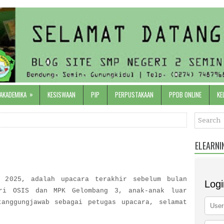
»
 AKADEMIKA
KESISWAAN
PIP
PERPUSTAKAAN
PPDB ONLINE
KE
ELEARNI
 2025, adalah upacara terakhir sebelum bulan
Logi
ari OSIS dan MPK Gelombang 3, anak-anak luar
tanggungjawab sebagai petugas upacara, selamat