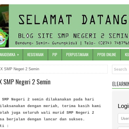
»
 AKADEMIKA
KESISWAAN
PIP
PERPUSTAKAAN
PPDB ONLINE
KE
 IX SMP Negeri 2 Semin
IX SMP Negeri 2 Semin
ELEARNI
 SMP Negeri 2 semin dilakanakan pada hari
Logi
ilaksanakan dengan meriah, terima kasih kami
olah juga seluruh wali murid SMP Negeri 2
sa berjalan dengan lancar dan sukses.
ti :