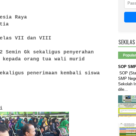
esia Raya
tia
elas VII dan VIII
SEKILAS
2 Semin Gk sekaligus penyerahan
Popula
 kepada orang tua wali murid
SOP SMP 
ekaligus penerimaan kembali siswa
SOP (Stan
SMP Neger
Sekolah I
dile...
i