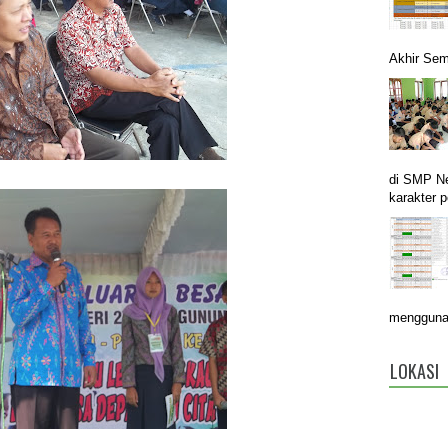
Akhir Sem
di SMP N
karakter p
menggunak
LOKASI