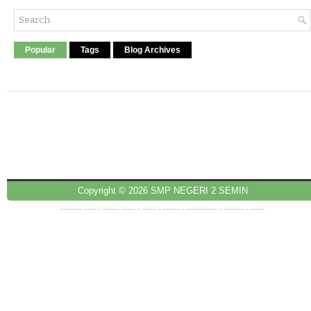
Popular
Tags
Blog Archives
Copyright ©
2026
SMP NEGERI 2 SEMIN
--------
----
- ------
-----
-
-----
-
------
- -------
----
-
-------
-
-----